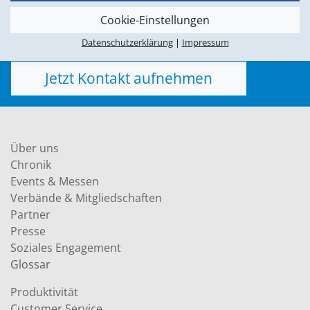
sprechen Sie mit einem unserer Experten.
Cookie-Einstellungen
Wir helfen Ihnen gerne weiter.
Datenschutzerklärung
|
Impressum
Jetzt Kontakt aufnehmen
Über uns
Chronik
Events & Messen
Verbände & Mitgliedschaften
Partner
Presse
Soziales Engagement
Glossar
Produktivität
Customer Service