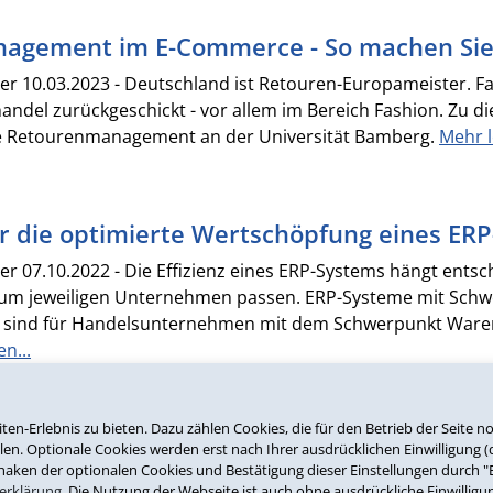
agement im E-Commerce - So machen Sie 
r 10.03.2023 - Deutschland ist Retouren-Europameister. Fas
andel zurückgeschickt - vor allem im Bereich Fashion. Zu 
 Retourenmanagement an der Universität Bamberg.
Mehr l
ür die optimierte Wertschöpfung eines ERP
r 07.10.2022 - Die Effizienz eines ERP-Systems hängt ents
um jeweiligen Unternehmen passen. ERP-Systeme mit Schwe
 sind für Handelsunternehmen mit dem Schwerpunkt Warenve
n...
n-Erlebnis zu bieten. Dazu zählen Cookies, die für den Betrieb der Seite 
ulen des Risikomanagements
len. Optionale Cookies werden erst nach Ihrer ausdrücklichen Einwilligung (
haken der optionalen Cookies und Bestätigung dieser Einstellungen durch "Ei
er 06.05.2022 - Corona und die Maßnahmen zur Pandem
erklärung
. Die Nutzung der Webseite ist auch ohne ausdrückliche Einwilligu