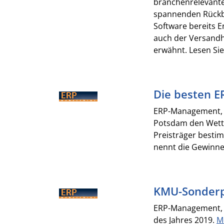
branchenrelevante
spannenden Rückbli
Software bereits 
auch der Versandh
erwähnt. Lesen Sie 
Die besten 
ERP-Management, 04
Potsdam den Wettb
Preisträger besti
nennt die Gewinne
KMU-Sonderp
ERP-Management, 
des Jahres 2019.
Me