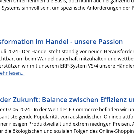
 vielen Unternehmen die Basis, doch kann auch ergänzend d
Systems sinnvoll sein, um spezifische Anforderungen der 
nsformation im Handel - unsere Passion
 Juli 2024 - Der Handel steht ständig vor neuen Herausforder
ichtbar, um beim Wandel dauerhaft mitzuhalten und wettbewe
erstützen wir mit unserem ERP-System VS/4 unsere Händler
ehr lesen...
er Zukunft: Balance zwischen Effizienz u
r 07.06.2024 - In der Welt des E-Commerce befinden wir u
sant steigende Popularität von ausländischen Onlineplattf
ner riesigen Produktvielfalt und extrem niedrigen Preisen. A
ür die ökologischen und sozialen Folgen des Online-Shopp