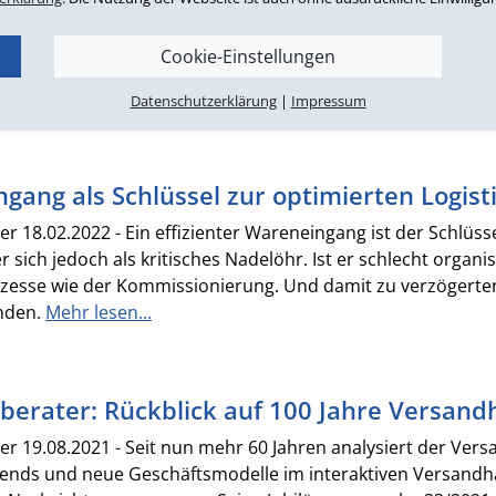
afft. Mangels Alternative haben viele ihre Einkäufe ins Inte
hrend man so neu gewonnene Kunden langfristig binden möch
Cookie-Einstellungen
ichkeiten zur Risikominimierung sowie qualifizierten Ku
Datenschutzerklärung
|
Impressum
gang als Schlüssel zur optimierten Logist
 18.02.2022 - Ein effizienter Wareneingang ist der Schlüssel
r sich jedoch als kritisches Nadelöhr. Ist er schlecht organi
zesse wie der Kommissionierung. Und damit zu verzögerten
nden.
Mehr lesen...
erater: Rückblick auf 100 Jahre Versand
r 19.08.2021 - Seit nun mehr 60 Jahren analysiert der Ve
rends und neue Geschäftsmodelle im interaktiven Versandha