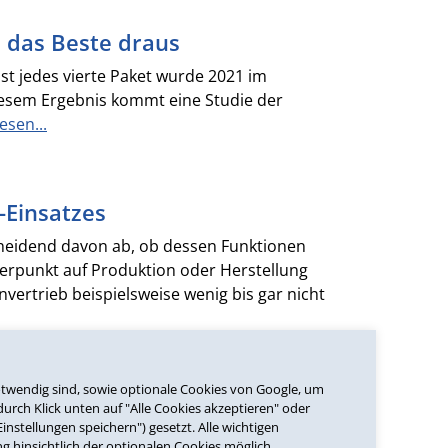
das Beste draus
t jedes vierte Paket wurde 2021 im
diesem Ergebnis kommt eine Studie der
esen...
-Einsatzes
cheidend davon ab, ob dessen Funktionen
rpunkt auf Produktion oder Herstellung
rtrieb beispielsweise wenig bis gar nicht
notwendig sind, sowie optionale Cookies von Google, um
durch Klick unten auf "Alle Cookies akzeptieren" oder
nstellungen speichern") gesetzt. Alle wichtigen
ie-Eindämmung haben dem E-Commerce
ng hinsichtlich der optionalen Cookies möglich.