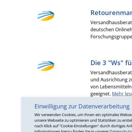
Retourenman
Versandhausberate
deutschen Onlineh
Forschungsgruppe
Die 3 "Ws" f
Versandhausberate
und Ausrichtung z
von Lebensmitteln
geeignet.
Mehr lese
Einwilligung zur Datenverarbeitung
Wir verwenden Cookies, um Ihnen ein optimales Webseite
Die sechs Sä
unsere Webseite zu optimieren und Statistiken zu erstel
nach Klick auf "Cookie-Einstellungen" durch dortiges An
Versandhausberat
Informationen hierzu finden Sie in unserer
Datenschutz