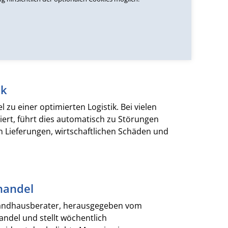
rnet verlagert. Für Händler Fluch und Segen
te, steigt auch das Betrugsrisiko. Wir
ndenbindung durch Kundenbewertung.
Mehr
ik
 zu einer optimierten Logistik. Bei vielen
siert, führt dies automatisch zu Störungen
 Lieferungen, wirtschaftlichen Schäden und
handel
rsandhausberater, herausgegeben vom
ndel und stellt wöchentlich