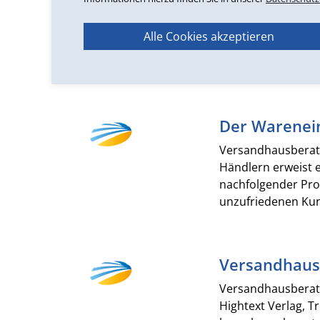
einen Boost versch
zugleich. Denn wä
Alle Cookies akzeptieren
zeigen Ihnen Mögl
lesen...
Der Warenein
Versandhausberater
Händlern erweist e
nachfolgender Pro
unzufriedenen Ku
Versandhausb
Versandhausberate
Hightext Verlag, T