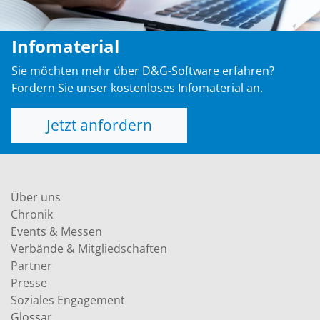
Infomaterial
Sie möchten mehr über D&G-Software erfahren?
Fordern Sie unser kostenloses Infomaterial an.
Jetzt anfordern
Über uns
Chronik
Events & Messen
Verbände & Mitgliedschaften
Partner
Presse
Soziales Engagement
Glossar