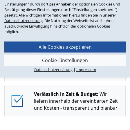
Agile Methoden:
Transparent, schnell,
Einstellungen" durch dortiges Anhaken der optionalen Cookies und
praxisnah
Bestätigung dieser Einstellungen durch "Einstellungen speichern")
gesetzt. Alle wichtigen Informationen hierzu finden Sie in unserer
Datenschutzerklärung
. Die Nutzung der Webseite ist auch ohne
ausdrückliche Einwilligung hinsichtlich der optionalen Cookies
Eigene ERP-Software:
Mit
möglich.
branchenspezifischen Funktionen für
den Handel
Alle Cookies akzeptieren
Cookie-Einstellungen
Partnerschaftlich:
Von der Beratung
Datenschutzerklärung
|
Impressum
bis zur langfristigen Weiterentwicklung
Verlässlich in Zeit & Budget:
Wir
liefern innerhalb der vereinbarten Zeit
und Kosten - transparent und planbar