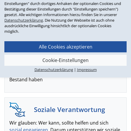
- und als Team wachsen wir über uns hinaus.
Einstellungen" durch dortiges Anhaken der optionalen Cookies und
Bestätigung dieser Einstellungen durch "Einstellungen speichern")
gesetzt. Alle wichtigen Informationen hierzu finden Sie in unserer
Datenschutzerklärung
. Die Nutzung der Webseite ist auch ohne
ausdrückliche Einwilligung hinsichtlich der optionalen Cookies
möglich.
Nachhaltigkeit
Alle Cookies akzeptieren
Ressourcenschonung beginnt bei der Software.
Wir
entwickeln nachhaltig
, achten auf
Cookie-Einstellungen
Abwärtskompatibilität und legen Wert auf
Datenschutzerklärung
|
Impressum
Transparenz - damit Ihre Systeme langfristig
Bestand haben
Soziale Verantwortung
Wir glauben: Wer kann, sollte helfen und sich
sozial engagieren
. Darum unterstützen wir soziale