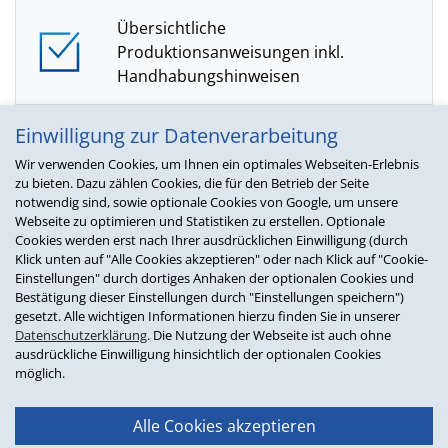
Übersichtliche
Produktionsanweisungen inkl.
Handhabungshinweisen
Einwilligung zur Datenverarbeitung
Verbuchung und Umlagerung vom
Wir verwenden Cookies, um Ihnen ein optimales Webseiten-Erlebnis
Produktions- zum Verkaufsbestand
zu bieten. Dazu zählen Cookies, die für den Betrieb der Seite
direkt im VS/4
notwendig sind, sowie optionale Cookies von Google, um unsere
Webseite zu optimieren und Statistiken zu erstellen. Optionale
Cookies werden erst nach Ihrer ausdrücklichen Einwilligung (durch
Klick unten auf "Alle Cookies akzeptieren" oder nach Klick auf "Cookie-
Sonderbestellungen für
Einstellungen" durch dortiges Anhaken der optionalen Cookies und
Produktionsartikel mit automatischer
Bestätigung dieser Einstellungen durch "Einstellungen speichern")
gesetzt. Alle wichtigen Informationen hierzu finden Sie in unserer
Mengenermittlung und
Datenschutzerklärung
. Die Nutzung der Webseite ist auch ohne
Lieferantenzuordnung
ausdrückliche Einwilligung hinsichtlich der optionalen Cookies
möglich.
Filterfunktion für einfache Bearbeitung
Alle Cookies akzeptieren
und Versand der Bestellungen