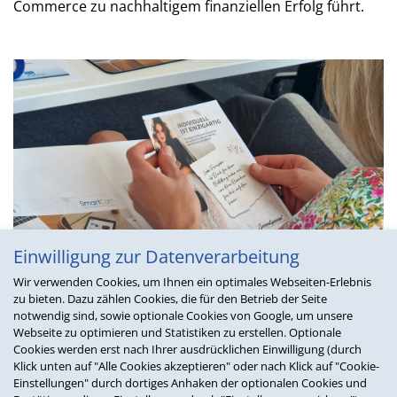
Commerce zu nachhaltigem finanziellen Erfolg führt.
Einwilligung zur Datenverarbeitung
Wir verwenden Cookies, um Ihnen ein optimales Webseiten-Erlebnis
zu bieten. Dazu zählen Cookies, die für den Betrieb der Seite
notwendig sind, sowie optionale Cookies von Google, um unsere
Webseite zu optimieren und Statistiken zu erstellen. Optionale
Cookies werden erst nach Ihrer ausdrücklichen Einwilligung (durch
Weitere Höhepunkte waren zweifellos die
Klick unten auf "Alle Cookies akzeptieren" oder nach Klick auf "Cookie-
Besichtigungen vor Ort. Mit der an das VS/4
Einstellungen" durch dortiges Anhaken der optionalen Cookies und