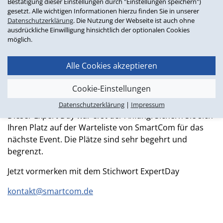
Bestätigung dieser Einstellungen durch "Einstellungen speichern")
angebundenen, modernen Lagertechnologie von
gesetzt. Alle wichtigen Informationen hierzu finden Sie in unserer
Autostore des Outfit-Versenders Seventyseven, sowie
Datenschutzerklärung
. Die Nutzung der Webseite ist auch ohne
dem Pionier von individualisierter Printkommunikation
ausdrückliche Einwilligung hinsichtlich der optionalen Cookies
der Michael Schiffer Dialog GmbH. Hier präsentierte
möglich.
Inhaber Michael Schiffer die neuesten Innovationen,
was für alle Teilnehmer und Teilnehmerinnen äußerst
Alle Cookies akzeptieren
spannend war.
Cookie-Einstellungen
Hier geht's zum Imagevideo des Expert Days
Datenschutzerklärung
|
Impressum
Dieser Expert Day war erst der Anfang. Sichern Sie sich
Ihren Platz auf der Warteliste von SmartCom für das
nächste Event. Die Plätze sind sehr begehrt und
begrenzt.
Jetzt vormerken mit dem Stichwort ExpertDay
kontakt@smartcom.de