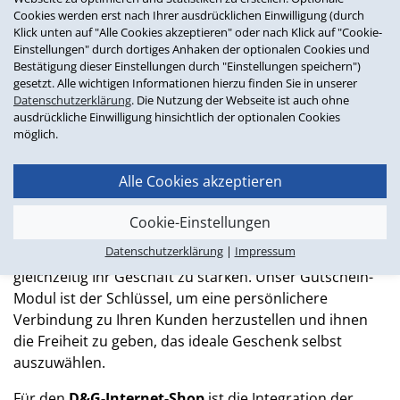
erhalten!
Cookies werden erst nach Ihrer ausdrücklichen Einwilligung (durch
Klick unten auf "Alle Cookies akzeptieren" oder nach Klick auf "Cookie-
Starten Sie optimal ins Jahr 2024 mit unserer
Einstellungen" durch dortiges Anhaken der optionalen Cookies und
Bestätigung dieser Einstellungen durch "Einstellungen speichern")
exklusiven Sonderaktion! Bei Beauftragung unseres
gesetzt. Alle wichtigen Informationen hierzu finden Sie in unserer
Moduls bis zum 31.03.2024 erhalten Sie die Schulung
Datenschutzerklärung
. Die Nutzung der Webseite ist auch ohne
(ca. 2 Personenstunden) als Geschenk dazu. Nutzen Sie
ausdrückliche Einwilligung hinsichtlich der optionalen Cookies
zur Beauftragung einfach unsere
Modulbeschreibung
,
möglich.
in der Sie auch weitere detaillierte Informationen zu
den Funktionen und Voraussetzungen des Moduls
Alle Cookies akzeptieren
erhalten.
Cookie-Einstellungen
Verpassen Sie nicht die Gelegenheit, das
Datenschutzerklärung
|
Impressum
Einkaufserlebnis Ihrer Kunden zu bereichern und
gleichzeitig Ihr Geschäft zu stärken. Unser Gutschein-
Modul ist der Schlüssel, um eine persönlichere
Verbindung zu Ihren Kunden herzustellen und ihnen
die Freiheit zu geben, das ideale Geschenk selbst
auszuwählen.
Für den
D&G-Internet-Shop
ist die Integration der