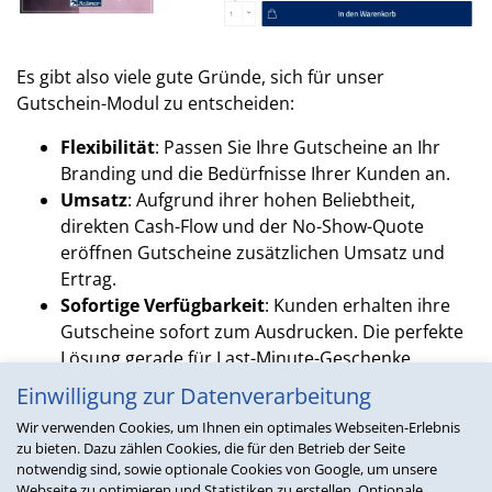
Es gibt also viele gute Gründe, sich für unser
Gutschein-Modul zu entscheiden:
Flexibilität
: Passen Sie Ihre Gutscheine an Ihr
Branding und die Bedürfnisse Ihrer Kunden an.
Umsatz
: Aufgrund ihrer hohen Beliebtheit,
direkten Cash-Flow und der No-Show-Quote
eröffnen Gutscheine zusätzlichen Umsatz und
Ertrag.
Sofortige Verfügbarkeit
: Kunden erhalten ihre
Gutscheine sofort zum Ausdrucken. Die perfekte
Lösung gerade für Last-Minute-Geschenke.
Steigerung der Kundenbindung
: Bieten Sie eine
Einwilligung zur Datenverarbeitung
weitere attraktive Kauf-Option an und stellen Sie
Wir verwenden Cookies, um Ihnen ein optimales Webseiten-Erlebnis
so sicher, dass Kunden gerne wiederkommen.
zu bieten. Dazu zählen Cookies, die für den Betrieb der Seite
notwendig sind, sowie optionale Cookies von Google, um unsere
2024 Kickstart: Modul bestellen, Schulung gratis
Webseite zu optimieren und Statistiken zu erstellen. Optionale