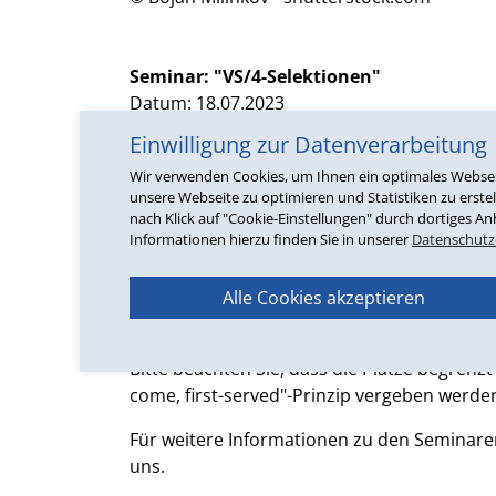
Seminar: "VS/4-Selektionen"
Datum: 18.07.2023
Einwilligung zur Datenverarbeitung
Ob statistische Auswertung oder zielgruppe
Adressselektion für erfolgreiche Marketinga
Wir verwenden Cookies, um Ihnen ein optimales Webseite
unsere Webseite zu optimieren und Statistiken zu erstel
Selektionen im VS/4 bieten verschiedenste 
nach Klick auf "Cookie-Einstellungen" durch dortiges An
umfassende Datenbasis Ihres ERP-Systems 
Informationen hierzu finden Sie in unserer
Datenschutz
Nutzen Sie die Gelegenheit zum persönlich
Alle Cookies akzeptieren
mit Versenderkollegen und Versenderkoll
knüpfen Sie gewinnbringende Kontakte.
Bitte beachten Sie, dass die Plätze begrenzt
come, first-served"-Prinzip vergeben werde
Für weitere Informationen zu den Seminaren
uns.