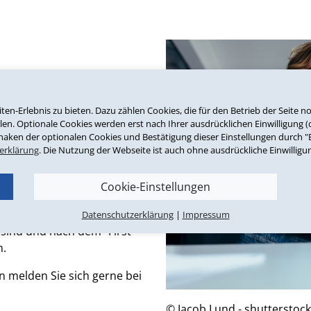
nspezifische
ktionen - die
n-Erlebnis zu bieten. Dazu zählen Cookies, die für den Betrieb der Seite 
len. Optionale Cookies werden erst nach Ihrer ausdrücklichen Einwilligung (
Möglichkeiten, um die
haken der optionalen Cookies und Bestätigung dieser Einstellungen durch "Ei
optimal zu nutzen.
erklärung
. Die Nutzung der Webseite ist auch ohne ausdrückliche Einwilligu
en Erfahrungs-Austausch
Cookie-Einstellungen
eginnen und unserem Team -
Datenschutzerklärung
|
Impressum
 sind und nach dem "First-
n.
 melden Sie sich gerne bei
© Jacob Lund - shutterstoc