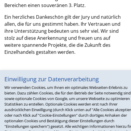
Bereichen einen souveränen 3. Platz.
Ein herzliches Dankeschön gilt der Jury und natürlich
allen, die für uns gestimmt haben. Ihr Vertrauen und
ihre Unterstützung bedeuten uns sehr viel. Wir sind
stolz auf diese Anerkennung und freuen uns auf
weitere spannende Projekte, die die Zukunft des
Einzelhandels gestalten werden.
Unseren Gewinnercase finden Sie
Einwilligung zur Datenverarbeitung
hier:
https://bestretailcases.com/de/cases/cx-vs-ux-war-
Wir verwenden Cookies, um Ihnen ein optimales Webseiten-Erlebnis zu
gestern-eine-optimierung-von-click-collect-sorgt-fuer-
bieten. Dazu zählen Cookies, die für den Betrieb der Seite notwendig sind
zufriedenere-kunden-und-mitarbeiter/
sowie optionale Cookies von Google, um unsere Webseite zu optimieren
Statistiken zu erstellen. Optionale Cookies werden erst nach Ihrer
ausdrücklichen Einwilligung (durch Klick unten auf "Alle Cookies akzeptie
oder nach Klick auf "Cookie-Einstellungen" durch dortiges Anhaken der
Eindrücke von der Preisverleihung in Köln
optionalen Cookies und Bestätigung dieser Einstellungen durch
"Einstellungen speichern") gesetzt. Alle wichtigen Informationen hierzu f
hier:
https://bestretailcases.com/wp-