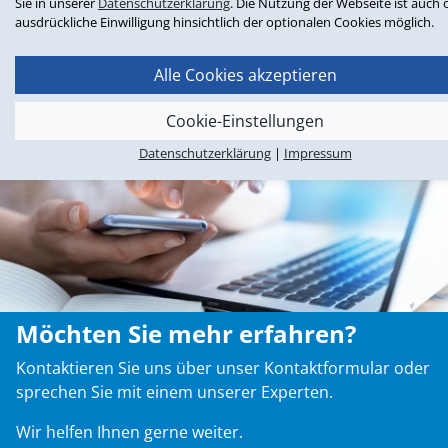
Sie in unserer
Datenschutzerklärung
. Die Nutzung der Webseite ist auch
content/uploads/2023/09/Best_Retail_Cases_Award_2.mp
ausdrückliche Einwilligung hinsichtlich der optionalen Cookies möglich.
Alle Cookies akzeptieren
Cookie-Einstellungen
Datenschutzerklärung
|
Impressum
Möchten Sie mehr erfahren?
Kontaktieren Sie uns über unser Kontaktformular oder
sprechen Sie mit einem unserer Experten.
Wir helfen Ihnen gerne weiter.