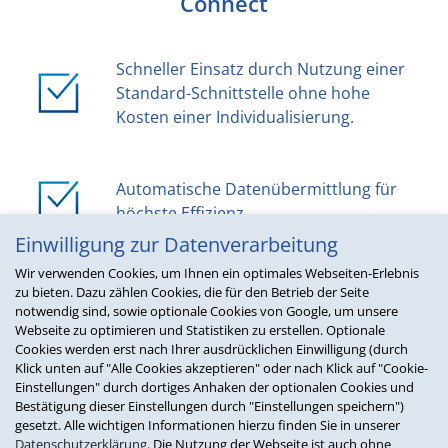
Connect
Schneller Einsatz durch Nutzung einer
Standard-Schnittstelle ohne hohe
Kosten einer Individualisierung.
Automatische Datenübermittlung für
höchste Effizienz.
Einwilligung zur Datenverarbeitung
Wir verwenden Cookies, um Ihnen ein optimales Webseiten-Erlebnis
Jetzt beraten lassen!
zu bieten. Dazu zählen Cookies, die für den Betrieb der Seite
notwendig sind, sowie optionale Cookies von Google, um unsere
Sie möchten mehr über dieses Zusatzmodul erfahren?
Webseite zu optimieren und Statistiken zu erstellen. Optionale
Cookies werden erst nach Ihrer ausdrücklichen Einwilligung (durch
Gerne beraten wir Sie und stellen Ihnen die
Klick unten auf "Alle Cookies akzeptieren" oder nach Klick auf "Cookie-
vollständige Zusatzmodulbeschreibung als PDF zur
Einstellungen" durch dortiges Anhaken der optionalen Cookies und
Verfügung.
Bestätigung dieser Einstellungen durch "Einstellungen speichern")
gesetzt. Alle wichtigen Informationen hierzu finden Sie in unserer
Datenschutzerklärung
. Die Nutzung der Webseite ist auch ohne