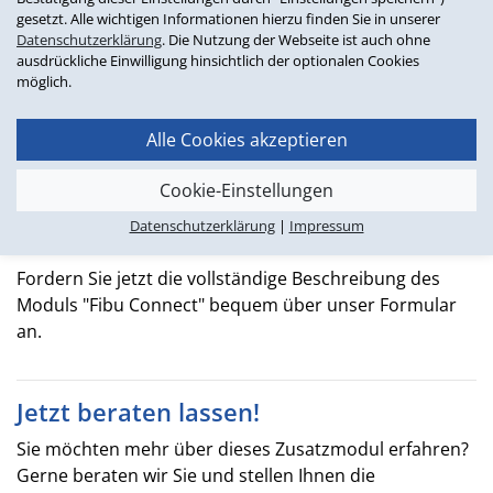
Bereitstellung - passend zu Ihrem
gesetzt. Alle wichtigen Informationen hierzu finden Sie in unserer
Datenschutzerklärung
. Die Nutzung der Webseite ist auch ohne
Rhythmus.
ausdrückliche Einwilligung hinsichtlich der optionalen Cookies
möglich.
Kompatibel mit führenden Fibu-
Alle Cookies akzeptieren
Systemen:
Ideal für SAGE, DATEV & Co
- auch mit vereinfachter Struktur für
Cookie-Einstellungen
EU-B2C-Geschäfte.
Datenschutzerklärung
|
Impressum
Fordern Sie jetzt die vollständige Beschreibung des
Moduls "Fibu Connect" bequem über unser Formular
an.
Jetzt beraten lassen!
Sie möchten mehr über dieses Zusatzmodul erfahren?
Gerne beraten wir Sie und stellen Ihnen die