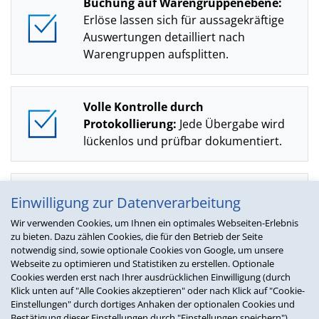
Buchung auf Warengruppenebene:
Erlöse lassen sich für aussagekräftige
Auswertungen detailliert nach
Warengruppen aufsplitten.
Volle Kontrolle durch
Protokollierung:
Jede Übergabe wird
lückenlos und prüfbar dokumentiert.
Zwei Übergabemodi wählbar:
Einwilligung zur Datenverarbeitung
Komprimiert oder positionsgenau - je
Wir verwenden Cookies, um Ihnen ein optimales Webseiten-Erlebnis
nach Auswertungs- und Steuerbedarf.
zu bieten. Dazu zählen Cookies, die für den Betrieb der Seite
notwendig sind, sowie optionale Cookies von Google, um unsere
Webseite zu optimieren und Statistiken zu erstellen. Optionale
Cookies werden erst nach Ihrer ausdrücklichen Einwilligung (durch
Automatischer Export mit
Klick unten auf "Alle Cookies akzeptieren" oder nach Klick auf "Cookie-
Workflowmanager:
Tägliche,
Einstellungen" durch dortiges Anhaken der optionalen Cookies und
wöchentliche oder monatliche
Bestätigung dieser Einstellungen durch "Einstellungen speichern")