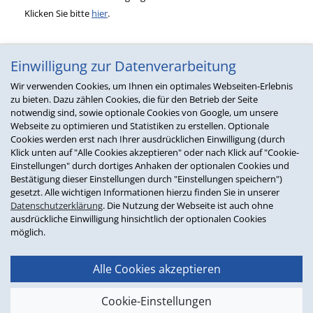
Klicken Sie bitte
hier
.
Einwilligung zur Datenverarbeitung
Über uns
Wir verwenden Cookies, um Ihnen ein optimales Webseiten-Erlebnis
zu bieten. Dazu zählen Cookies, die für den Betrieb der Seite
Chronik
notwendig sind, sowie optionale Cookies von Google, um unsere
Events & Messen
Webseite zu optimieren und Statistiken zu erstellen. Optionale
Verbände & Mitgliedschaften
Cookies werden erst nach Ihrer ausdrücklichen Einwilligung (durch
Partner
Klick unten auf "Alle Cookies akzeptieren" oder nach Klick auf "Cookie-
Einstellungen" durch dortiges Anhaken der optionalen Cookies und
Presse
Bestätigung dieser Einstellungen durch "Einstellungen speichern")
Soziales Engagement
gesetzt. Alle wichtigen Informationen hierzu finden Sie in unserer
Glossar
Datenschutzerklärung
. Die Nutzung der Webseite ist auch ohne
ausdrückliche Einwilligung hinsichtlich der optionalen Cookies
Produktivität
möglich.
Customer Service
Marketing & BI
Alle Cookies akzeptieren
Sales
Einkauf & Disposition
Cookie-Einstellungen