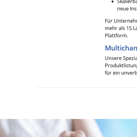
Skalierb
neue Ins
Für Unternehm
mehr als 15 L
Plattform.
Multichan
Unsere Spezia
Produktlistun
für ein unver