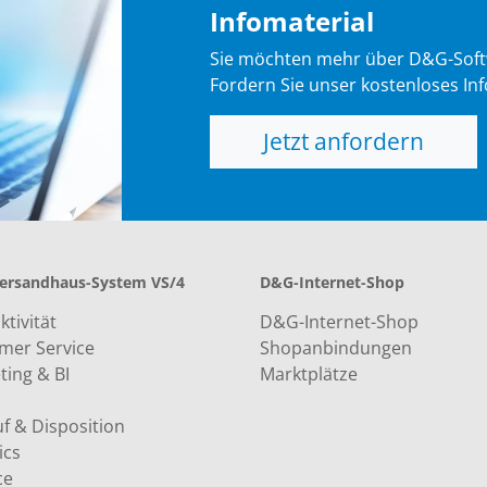
Infomaterial
Sie möchten mehr über D&G-Soft
Fordern Sie unser kostenloses Inf
Jetzt anfordern
ersandhaus-System VS/4
D&G-Internet-Shop
tivität
D&G-Internet-Shop
mer Service
Shopanbindungen
ting & BI
Marktplätze
f & Disposition
ics
ce