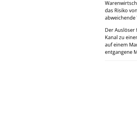
Warenwirtscha
das Risiko vo
abweichende 
Der Auslöser f
Kanal zu einem
auf einem Mar
entgangene M