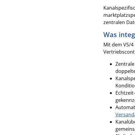
Kanalspezifis
marktplatzspe
zentralen Dat
Was integ
Mit dem VS/4 
Vertriebscont
Zentrale
doppelte
Kanalspe
Konditio
Echtzeit
gekennz
Automati
Versand
Kanalübe
gemeins