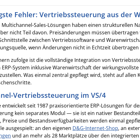
gste Fehler: Vertriebssteuerung aus der 
 Multichannel-Sales-Lösungen haben einen strukturellen Nac
aber nicht Teil davon. Preisänderungen müssen übertrage
Schnittstelle zwischen Vertriebssoftware und Warenwirtschaf
ungsquelle, wenn Änderungen nicht in Echtzeit übertragen
rn zufolge ist die vollständige Integration von Vertriebs
RP-System inklusive Warenwirtschaft der wirkungsvollste
zustellen. Was einmal zentral gepflegt wird, steht auf alle
chenschritte.
nel-Vertriebssteuerung im VS/4
entwickelt seit 1987 praxisorientierte ERP-Lösungen für den
erung kein separates Modul — sie ist ein nativer Bestandtei
, Preise und Bestandsverfügbarkeiten werden einmal gepfl
le ausgespielt: an den eigenen
D&G-Internet-Shop
, an ext
ngen
und an mehr als 28 Marktplätze über den integrierte