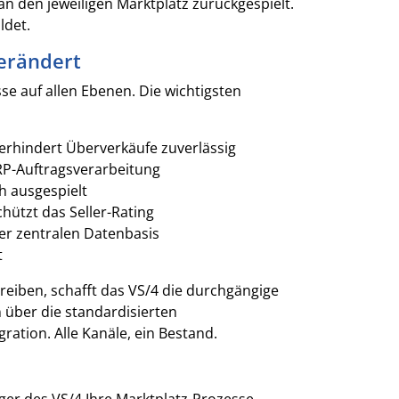
en jeweiligen Marktplatz zurückgespielt.
ldet.
erändert
e auf allen Ebenen. Die wichtigsten
erhindert Überverkäufe zuverlässig
RP-Auftragsverarbeitung
h ausgespielt
ützt das Seller-Rating
er zentralen Datenbasis
t
eiben, schafft das VS/4 die durchgängige
über die standardisierten
ration. Alle Kanäle, ein Bestand.
ger des VS/4 Ihre Marktplatz-Prozesse