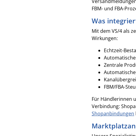
Versandmeldungen 
FBM- und FBA-Proze
Was integrie
Mit dem VS/4 als z
Wirkungen:
Echtzeit-Best
Automatische 
Zentrale Prod
Automatische
Kanalübergrei
FBM/FBA-Steue
Für Händlerinnen u
Verbindung: Shopa
Shopanbindungen
Marktplatzan
Unsere Spezialisti