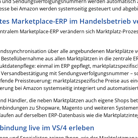
und Sendungsverfolgungsnummern werden automatisch an d
sse bei Amazon werden systemseitig gesteuert und abgebi
rtes Marketplace-ERP im Handelsbetrieb v
entralem Marketplace-ERP verändern sich Marktplatz-Prozess
andssynchronisation über alle angebundenen Marktplätze v
Bestellübernahme aus allen Marktplätzen in die zentrale E
uktdatenpflege: einmal im ERP gepflegt, marktplatzspezifisc
 Versandbestätigung mit Sendungsverfolgungsnummer – sch
fende Preissteuerung: marktplatzspezifische Preise aus ein
rung bei Amazon systemseitig integriert und automatisier
nd Händler, die neben Marktplätzen auch eigene Shops betr
nbindungen zu Shopware, Magento und weiteren Systemen 
laufen auf derselben ERP-Datenbasis wie die Marktplatzinteg
bindung live im VS/4 erleben
nnen und Spezialisten zeigen Ihnen, wie der Marktplatzmana