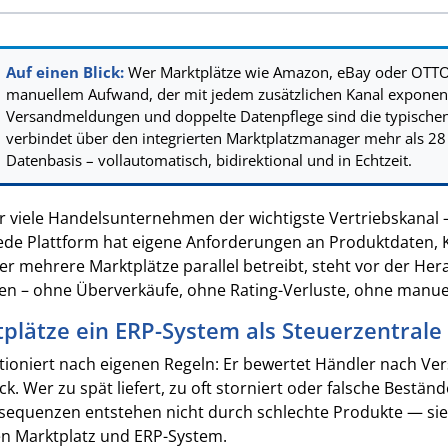
Auf einen Blick:
Wer Marktplätze wie Amazon, eBay oder OTTO o
manuellem Aufwand, der mit jedem zusätzlichen Kanal exponenti
Versandmeldungen und doppelte Datenpflege sind die typische
verbindet über den integrierten Marktplatzmanager mehr als 28 
Datenbasis – vollautomatisch, bidirektional und in Echtzeit.
r viele Handelsunternehmen der wichtigste Vertriebskanal –
Jede Plattform hat eigene Anforderungen an Produktdaten, 
 mehrere Marktplätze parallel betreibt, steht vor der Her
len – ohne Überverkäufe, ohne Rating-Verluste, ohne manuel
lätze ein ERP-System als Steuerzentrale
ktioniert nach eigenen Regeln: Er bewertet Händler nach V
 Wer zu spät liefert, zu oft storniert oder falsche Bestände
sequenzen entstehen nicht durch schlechte Produkte — sie
en Marktplatz und ERP-System.