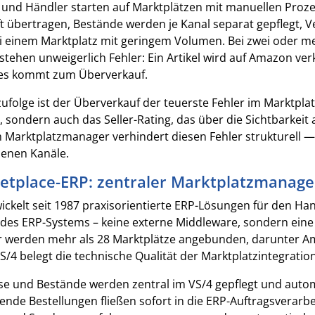
 und Händler starten auf Marktplätzen mit manuellen Proze
t übertragen, Bestände werden je Kanal separat gepflegt,
ei einem Marktplatz mit geringem Volumen. Bei zwei oder 
tehen unweigerlich Fehler: Ein Artikel wird auf Amazon verk
 es kommt zum Überverkauf.
folge ist der Überverkauf der teuerste Fehler im Marktplat
, sondern auch das Seller-Rating, das über die Sichtbarkeit 
 Marktplatzmanager verhindert diesen Fehler strukturell 
denen Kanäle.
ketplace-ERP: zentraler Marktplatzmanag
ckelt seit 1987 praxisorientierte ERP-Lösungen für den Hand
l des ERP-Systems – keine externe Middleware, sondern eine 
 werden mehr als 28 Marktplätze angebunden, darunter Am
VS/4 belegt die technische Qualität der Marktplatzintegration
se und Bestände werden zentral im VS/4 gepflegt und auto
ende Bestellungen fließen sofort in die ERP-Auftragsverarb