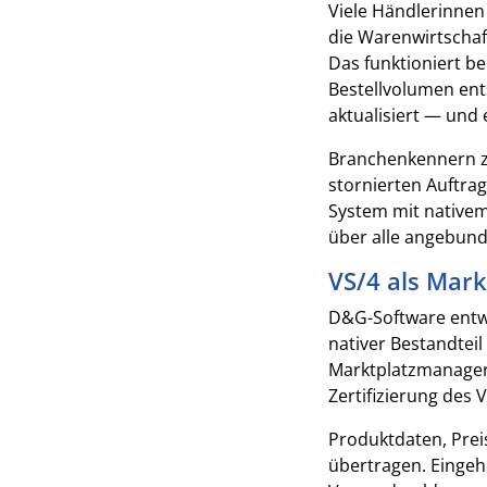
Viele Händlerinnen
die Warenwirtschaf
Das funktioniert b
Bestellvolumen ents
aktualisiert — und
Branchenkennern zu
stornierten Auftrag
System mit nativem
über alle angebun
VS/4 als Mar
D&G-Software entwi
nativer Bestandtei
Marktplatzmanager
Zertifizierung des 
Produktdaten, Prei
übertragen. Eingeh