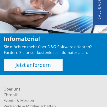
CALL-BACK
Infomaterial
Sie möchten mehr über D&G-Software erfahren?
Fordern Sie unser kostenloses Infomaterial an.
Jetzt anfordern
Über uns
Chronik
Events & Messen
Verbände & Mitgliedschaften